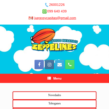
26001226
099 640 439
juegosycasitas@gmail.com
Skip
to
content
Menu
Novedades
Toboganes