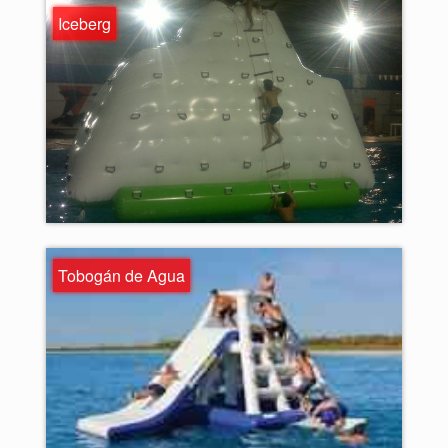
Iceberg
Tobogán de Agua