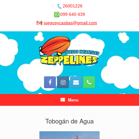
26001226
099 640 439
juegosycasitas@gmail.com
Skip
to
content
Menu
Tobogán de Agua