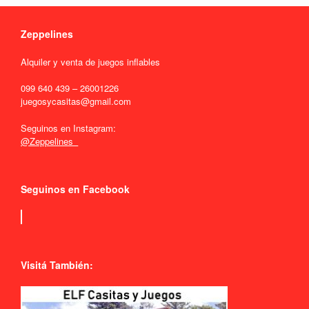
Zeppelines
Alquiler y venta de juegos inflables
099 640 439 – 26001226
juegosycasitas@gmail.com
Seguinos en Instagram:
@Zeppelines_
Seguinos en Facebook
Visitá También: