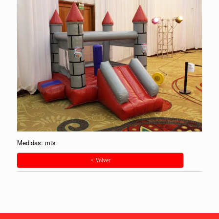
Medidas: mts
< Volver