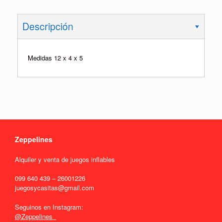
Descripción
Medidas 12 x 4 x 5
Zeppelines
Alquiler y venta de juegos inflables
099 640 439 – 26001226
juegosycasitas@gmail.com
Seguinos en Instagram:
@Zeppelines_