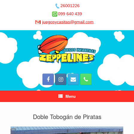
26001226
099 640 439
juegosycasitas@gmail.com
Skip
to
content
Menu
Doble Tobogán de Piratas